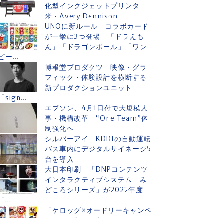
化型インクジェットプリンタ
米・Avery Dennison...
UNOに新ルール コラボカード
が一挙に3つ登場 「ドラえも
ん」「ドラゴンボール」「ワン
ピー...
博報堂プロダクツ 映像・グラ
フィック・体験設計を横断する
新プロダクションユニット
「sign...
エプソン、4月1日付で大規模人
事・機構改革 “One Team”体
制強化へ
シルバーアイ KDDIの自動運転
バス車内にデジタルサイネージ5
台を導入
大日本印刷 「DNPコンテンツ
インタラクティブシステム み
どころシリーズ」が2022年度
「...
「ケロッグ×オードリーキャンペ