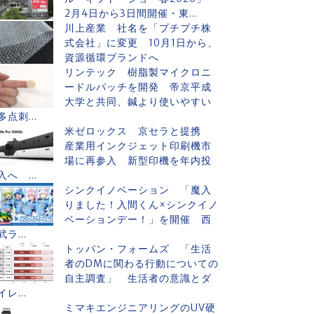
2月4日から3日間開催・東...
川上産業 社名を「プチプチ株
式会社」に変更 10月1日から、
資源循環ブランドへ
リンテック 樹脂製マイクロニ
ードルパッチを開発 帝京平成
大学と共同、鍼より使いやすい
多点刺...
米ゼロックス 京セラと提携
産業用インクジェット印刷機市
場に再参入 新型印機を年内投
入へ ...
シンクイノベーション 「魔入
りました！入間くん×シンクイノ
ベーションデー！」を開催 西
武ラ...
トッパン・フォームズ 「生活
者のDMに関わる行動についての
自主調査」 生活者の意識とダ
イレ...
ミマキエンジニアリングのUV硬