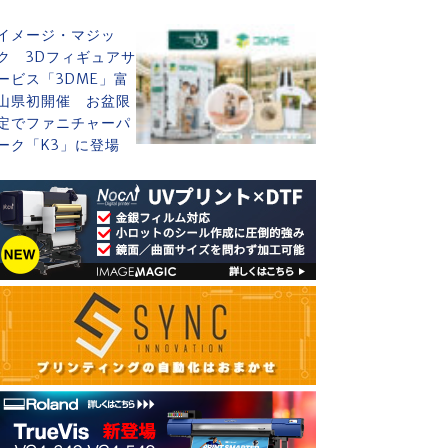
イメージ・マジッ
ク 3Dフィギュアサ
ービス「3DME」富
山県初開催 お盆限
定でファニチャーパ
ーク「K3」に登場