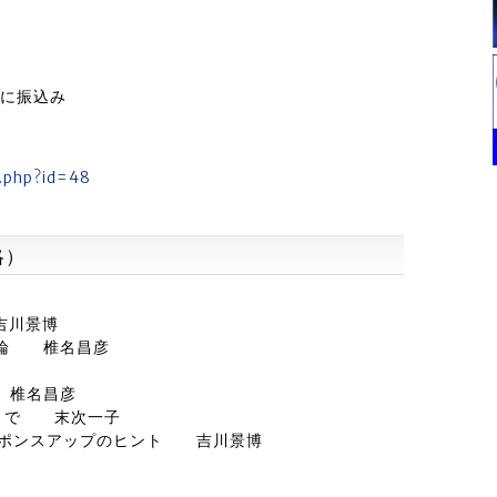
でに振込み
r.php?id=48
略）
吉川景博
グ概論 椎名昌彦
 椎名昌彦
用まで 末次一子
レスポンスアップのヒント 吉川景博