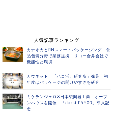
人気記事ランキング
カナオカとRNスマートパッケージング 食
品包装分野で業務提携 リコー合弁会社で
機能性と環境...
カウネット 「ハコ活。研究所」発足 初
年度はパッケージの開けやすさを研究
ミケランジェロ✕日本製図器工業 オープ
ンハウスを開催 「durst P5 500」導入記
念...