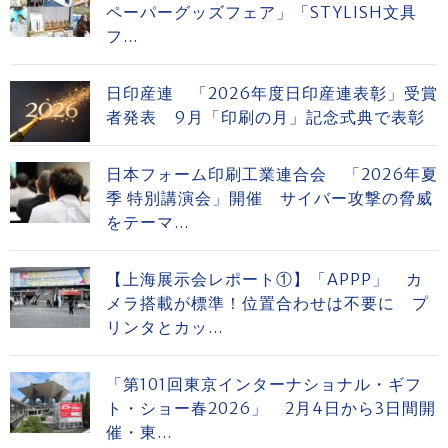
ペーパーグッズフェア」「STYLISH文具
フ...
日印産連 「2026年度日印産連表彰」受賞
者発表 9月「印刷の月」記念式典で表彰
日本フォーム印刷工業連合会 「2026年夏
季 特別講演会」開催 サイバー攻撃の脅威
をテーマ...
【上海展示会レポート①】「APPP」 カ
メラ搭載が標準！位置合わせは不要に プ
リンタとカッ...
「第101回東京インターナショナル・ギフ
ト・ショー春2026」 2月4日から3日間開
催・東...