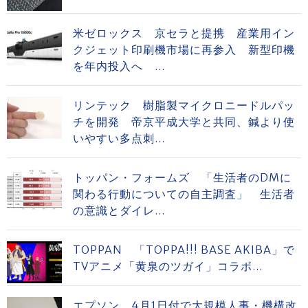
米ゼロックス 京セラと提携 産業用イン
クジェット印刷機市場に再参入 新型印機
を年内投入へ ...
リンテック 樹脂製マイクロニードルパッ
チを開発 帝京平成大学と共同、鍼より使
いやすい多点刺...
トッパン・フォームズ 「生活者のDMに
関わる行動についての自主調査」 生活者
の意識とダイレ...
TOPPAN 「TOPPA!!! BASE AKIBA」で
TVアニメ「黄泉のツガイ」コラボ...
エプソン、4月1日付で大規模人事・機構改