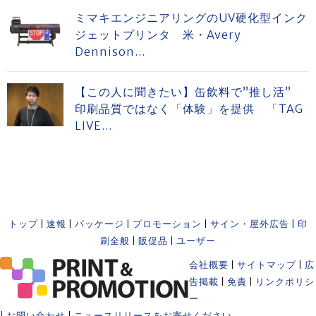
ミマキエンジニアリングのUV硬化型インク
ジェットプリンタ 米・Avery
Dennison...
【この人に聞きたい】缶飲料で”推し活”
印刷品質ではなく「体験」を提供 「TAG
LIVE...
トップ
|
速報
|
パッケージ
|
プロモーション
|
サイン・屋外広告
|
印
刷全般
|
販促品
|
ユーザー
会社概要
|
サイトマップ
|
広
告掲載
|
免責
|
リンクポリシ
ー
|
お問い合わせ
|
ニュースリリースをお寄せください