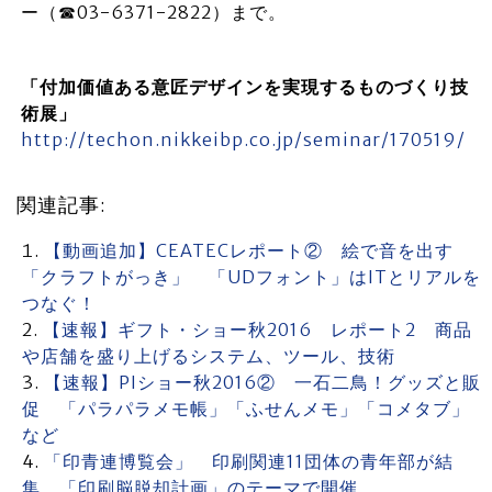
ー（☎03-6371-2822）まで。
「付加価値ある意匠デザインを実現するものづくり技
術展」
http://techon.nikkeibp.co.jp/seminar/170519/
関連記事:
【動画追加】CEATECレポート② 絵で音を出す
「クラフトがっき」 「UDフォント」はITとリアルを
つなぐ！
【速報】ギフト・ショー秋2016 レポート2 商品
や店舗を盛り上げるシステム、ツール、技術
【速報】PIショー秋2016② 一石二鳥！グッズと販
促 「パラパラメモ帳」「ふせんメモ」「コメタブ」
など
「印青連博覧会」 印刷関連11団体の青年部が結
集 「印刷脳脱却計画」のテーマで開催