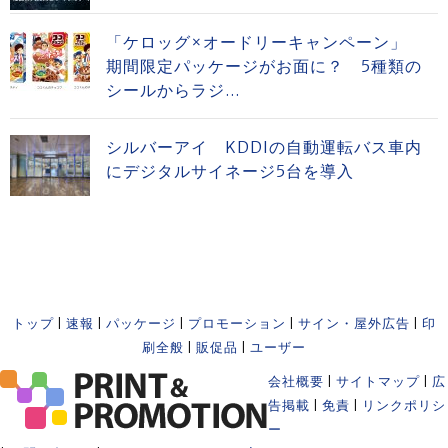
「ケロッグ×オードリーキャンペーン」
期間限定パッケージがお面に？ 5種類の
シールからラジ...
シルバーアイ KDDIの自動運転バス車内
にデジタルサイネージ5台を導入
トップ
|
速報
|
パッケージ
|
プロモーション
|
サイン・屋外広告
|
印
刷全般
|
販促品
|
ユーザー
会社概要
|
サイトマップ
|
広
告掲載
|
免責
|
リンクポリシ
ー