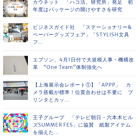
カウネット 「ハコ活。研究所」発足 初
年度はパッケージの開けやすさを研究
ビジネスガイド社 「ステーショナリー&
ペーパーグッズフェア」「STYLISH文具
フ...
エプソン、4月1日付で大規模人事・機構改
革 “One Team”体制強化へ
【上海展示会レポート①】「APPP」 カ
メラ搭載が標準！位置合わせは不要に プ
リンタとカッ...
王子グループ 「テレビ朝日・六本木ヒル
ズSUMMER FES」に協賛 紙製アイテム
を揃えた...