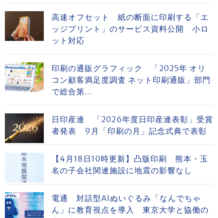
高速オフセット 紙の断面に印刷する「エ
ッジプリント」のサービス資料公開 小ロ
ット対応
印刷の通販グラフィック 「2025年 オリ
コン顧客満足度調査 ネット印刷通販」部門
で総合第...
日印産連 「2026年度日印産連表彰」受賞
者発表 9月「印刷の月」記念式典で表彰
【4月18日10時更新】凸版印刷 熊本・玉
名の子会社関連施設に地震の影響なし
電通 対話型AIぬいぐるみ「なんでちゃ
ん」に教育視点を導入 東京大学と協働の