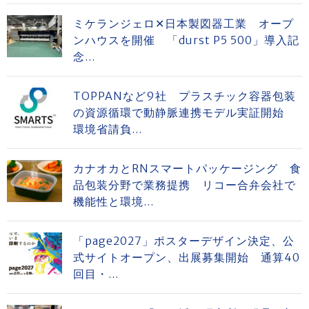
ミケランジェロ✕日本製図器工業 オープ
ンハウスを開催 「durst P5 500」導入記
念...
TOPPANなど9社 プラスチック容器包装
の資源循環で動静脈連携モデル実証開始
環境省請負...
カナオカとRNスマートパッケージング 食
品包装分野で業務提携 リコー合弁会社で
機能性と環境...
「page2027」ポスターデザイン決定、公
式サイトオープン、出展募集開始 通算40
回目・...