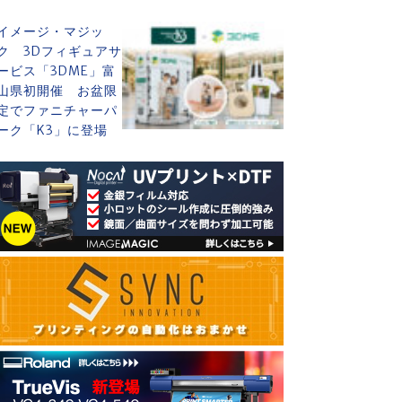
イメージ・マジッ
ク 3Dフィギュアサ
ービス「3DME」富
山県初開催 お盆限
定でファニチャーパ
ーク「K3」に登場