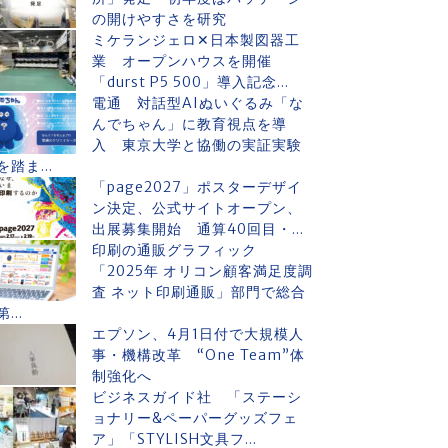
の開けやすさを研究
ミケランジェロ✕日本製図器工
業 オープンハウスを開催
「durst P5 500」導入記念...
電通 対話型AIぬいぐるみ「な
んでちゃん」に教育視点を導
入 東京大学と協働の実証実験
を踏ま...
「page2027」ポスターデザイ
ン決定、公式サイトオープン、
出展募集開始 通算40回目・...
印刷の通販グラフィック
「2025年 オリコン顧客満足度調
査 ネット印刷通販」部門で総合
第...
エプソン、4月1日付で大規模人
事・機構改革 “One Team”体
制強化へ
ビジネスガイド社 「ステーシ
ョナリー&ペーパーグッズフェ
ア」「STYLISH文具フ...