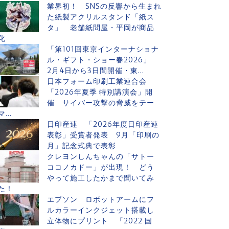
業界初！ SNSの反響から生まれ
た紙製アクリルスタンド「紙ス
タ」 老舗紙問屋・平岡が商品
化
「第101回東京インターナショナ
ル・ギフト・ショー春2026」
2月4日から3日間開催・東...
日本フォーム印刷工業連合会
「2026年夏季 特別講演会」開
催 サイバー攻撃の脅威をテー
マ...
日印産連 「2026年度日印産連
表彰」受賞者発表 9月「印刷の
月」記念式典で表彰
クレヨンしんちゃんの「サトー
ココノカドー」が出現！ どう
やって施工したかまで聞いてみ
た！
エプソン ロボットアームにフ
ルカラーインクジェット搭載し
立体物にプリント 「2022 国