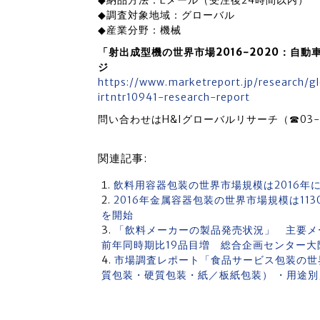
◆納品方法：Eメール（受注後24時間以内）
◆調査対象地域：グローバル
◆産業分野：機械
「射出成型機の世界市場2016-2020：自
ジ
https://www.marketreport.jp/research/
irtntr10941-research-report
問い合わせはH&Iグローバルリサーチ（☎03-6
関連記事:
飲料用容器包装の世界市場規模は2016年に
2016年金属容器包装の世界市場規模は1
を開始
「飲料メーカーの製品発売状況」 主要メー
前年同時期比19品目増 総合企画センター大
市場調査レポート「食品サービス包装の世界
質包装・硬質包装・紙／板紙包装） ・用途