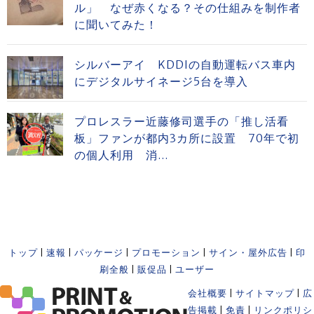
ル」 なぜ赤くなる？その仕組みを制作者
に聞いてみた！
シルバーアイ KDDIの自動運転バス車内
にデジタルサイネージ5台を導入
プロレスラー近藤修司選手の「推し活看
板」ファンが都内3カ所に設置 70年で初
の個人利用 消...
トップ
|
速報
|
パッケージ
|
プロモーション
|
サイン・屋外広告
|
印
刷全般
|
販促品
|
ユーザー
会社概要
|
サイトマップ
|
広
告掲載
|
免責
|
リンクポリシ