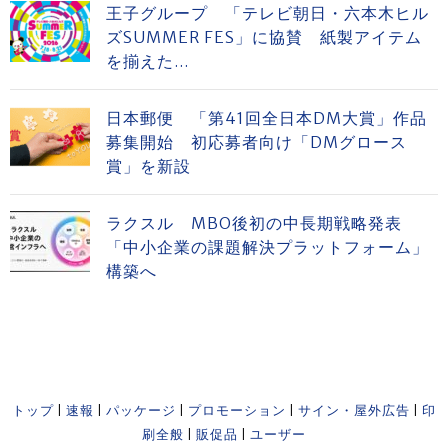
王子グループ 「テレビ朝日・六本木ヒル
ズSUMMER FES」に協賛 紙製アイテム
を揃えた...
日本郵便 「第41回全日本DM大賞」作品
募集開始 初応募者向け「DMグロース
賞」を新設
ラクスル MBO後初の中長期戦略発表
「中小企業の課題解決プラットフォーム」
構築へ
トップ
|
速報
|
パッケージ
|
プロモーション
|
サイン・屋外広告
|
印
刷全般
|
販促品
|
ユーザー