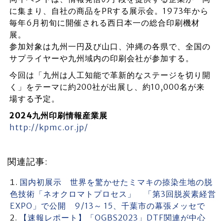
に集まり、自社の商品をPRする展示会。1973年から
毎年6月初旬に開催される西日本一の総合印刷機材
展。
参加対象は九州一円及び山口、沖縄の各県で、全国の
サプライヤーや九州域内の印刷会社が参加する。
今回は「九州は人工知能で革新的なステージを切り開
く」をテーマに約200社が出展し、約10,000名が来
場する予定。
2024九州印刷情報産業展
http://kpmc.or.jp/
関連記事:
国内初展示 世界を驚かせたミマキの捺染生地の脱
色技術「ネオクロマトプロセス」 「第3回脱炭素経営
EXPO」で公開 9/13～ 15、千葉市の幕張メッセで
【速報レポート】「OGBS2023」DTF関連が中心