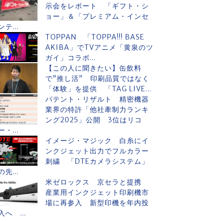
示会をレポート 「ギフト・シ
ョー」＆「プレミアム・インセ
ンテ...
TOPPAN 「TOPPA!!! BASE
AKIBA」でTVアニメ「黄泉のツ
ガイ」コラボ...
【この人に聞きたい】缶飲料
で”推し活” 印刷品質ではなく
「体験」を提供 「TAG LIVE...
パテント・リザルト 精密機器
業界の特許「他社牽制力ランキ
ング2025」公開 3位はリコ
ー・...
イメージ・マジック 白糸にイ
ンクジェット出力でフルカラー
刺繍 「DTEカメラシステム」
の先...
米ゼロックス 京セラと提携
産業用インクジェット印刷機市
場に再参入 新型印機を年内投
入へ ...