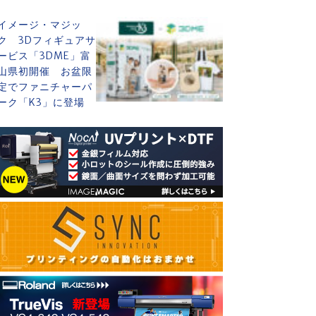
イメージ・マジッ
ク 3Dフィギュアサ
ービス「3DME」富
山県初開催 お盆限
定でファニチャーパ
ーク「K3」に登場