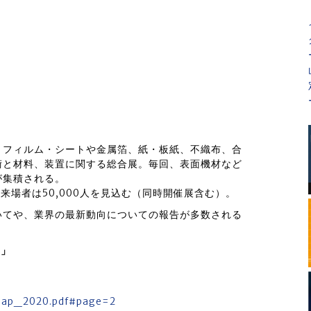
、フィルム・シートや金属箔、紙・板紙、不織布、合
術と材料、装置に関する総合展。毎回、表面機材など
が集積される。
の来場者は50,000人を見込む（同時開催展含む）。
いてや、業界の最新動向についての報告が多数される
0」
rmap_2020.pdf#page=2