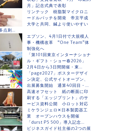
月」記念式典で表彰
リンテック 樹脂製マイクロニ
ードルパッチを開発 帝京平成
大学と共同、鍼より使いやすい
多点刺...
エプソン、4月1日付で大規模人
事・機構改革 “One Team”体
制強化へ
「第101回東京インターナショナ
ル・ギフト・ショー春2026」
2月4日から3日間開催・東...
「page2027」ポスターデザイ
ン決定、公式サイトオープン、
出展募集開始 通算40回目・...
高速オフセット 紙の断面に印
刷する「エッジプリント」のサ
ービス資料公開 小ロット対応
ミケランジェロ✕日本製図器工
業 オープンハウスを開催
「durst P5 500」導入記念...
ビジネスガイド社主催の2つの展