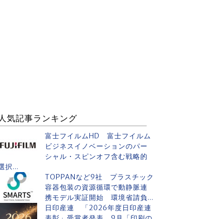
人気記事ランキング
富士フイルムHD 富士フイルム
ビジネスイノベーションのパー
シャル・スピンオフ含む戦略的
選択...
TOPPANなど9社 プラスチック
容器包装の資源循環で動静脈連
携モデル実証開始 環境省請負...
日印産連 「2026年度日印産連
表彰」受賞者発表 9月「印刷の