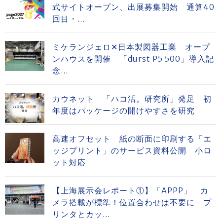
式サイトオープン、出展募集開始 通算40
回目・...
ミケランジェロ✕日本製図器工業 オープ
ンハウスを開催 「durst P5 500」導入記
念...
カウネット 「ハコ活。研究所」発足 初
年度はパッケージの開けやすさを研究
高速オフセット 紙の断面に印刷する「エ
ッジプリント」のサービス資料公開 小ロ
ット対応
【上海展示会レポート①】「APPP」 カ
メラ搭載が標準！位置合わせは不要に プ
リンタとカッ...