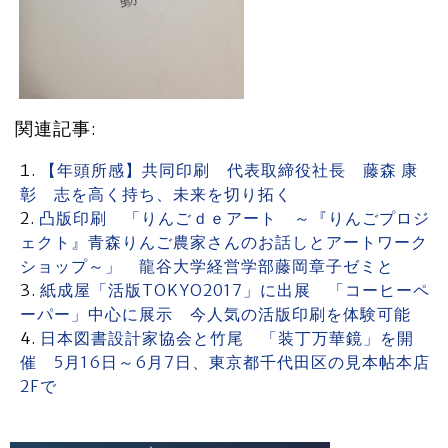
関連記事:
【年頭所感】共同印刷 代表取締役社長 藤森 康
彰 志を高く持ち、未来を切り拓く
凸版印刷 「りんごｄｅアート ～『りんごプロジ
ェクト』青森りんご農家さんのお話しとアートワーク
ショップ～」 龍谷大学経営学部藤岡章子ゼミと
紙成屋「活版TOKYO2017」に出展 「コーヒーペ
ーパー」中心に展示 今人気の活版印刷を体験可能
日本図書設計家協会と竹尾 「装丁万華鏡」を開
催 5月16日～6月7日、東京都千代田区の見本帖本店
2Fで