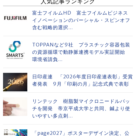
人気記事ランキング
富士フイルムHD 富士フイルムビジネス
イノベーションのパーシャル・スピンオフ
含む戦略的選択...
TOPPANなど9社 プラスチック容器包装
の資源循環で動静脈連携モデル実証開始
環境省請負...
日印産連 「2026年度日印産連表彰」受賞
者発表 9月「印刷の月」記念式典で表彰
リンテック 樹脂製マイクロニードルパッ
チを開発 帝京平成大学と共同、鍼より使
いやすい多点刺...
「page2027」ポスターデザイン決定、公