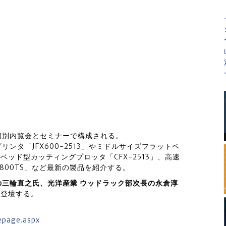
個別内覧会とセミナーで構成される。
ンタ「JFX600-2513」やミドルサイズフラットベ
ットベッド型カッティングプロッタ「CFX-2513」、高速
1800TS」など最新の製品を紹介する。
の三輪直之氏、光洋産業 ウッドラック部次長の永倉淳
も登壇する。
epage.aspx