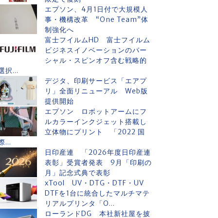
エプソン、4月1日付で大規模人
事・機構改革 “One Team”体
制強化へ
富士フイルムHD 富士フイルム
ビジネスイノベーションのパー
シャル・スピンオフ含む戦略的
選択...
デジタ、印刷サービス「エアプ
リ」全面リニューアル Web版
提供開始
エプソン ロボットアームにフ
ルカラーインクジェット搭載し
立体物にプリント 「2022 国
際...
日印産連 「2026年度日印産連
表彰」受賞者発表 9月「印刷の
月」記念式典で表彰
xTool UV・DTG・DTF・UV
DTFを1台に統合したマルチマテ
リアルプリンタ「O...
ローランドDG 本社新社屋を披