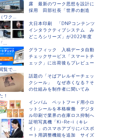
露 最新のワーク思想を設計に
採用 田部社長「世界の創造
（ワク...
大日本印刷 「DNPコンテンツ
インタラクティブシステム み
どころシリーズ」が2022年度
「...
グラフィック 入稿データ自動
チェックサービス「スマートチ
ェック」に出荷後もプレビュー
閲覧で...
話題の「そばアレルギーチェッ
クシール」 なぜ赤くなる？そ
の仕組みを制作者に聞いてみ
た！
インパム ペットフード用小ロ
ットシールを本格稼働 デジタ
ル印刷で業界の在庫ロス抑制へ
証明写真機「Ki-Re-i（キレ
イ）」のスマホアプリにパスポ
ート用調整機能を追加 サイズ