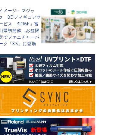
イメージ・マジッ
ク 3Dフィギュアサ
ービス「3DME」富
山県初開催 お盆限
定でファニチャーパ
ーク「K3」に登場