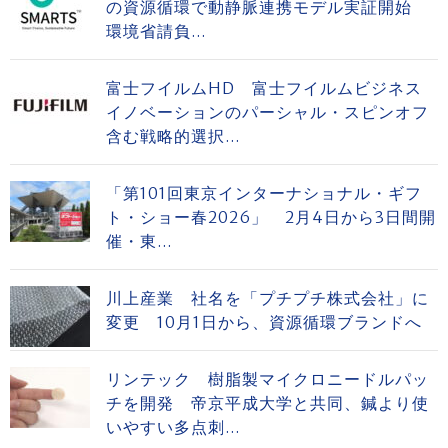
の資源循環で動静脈連携モデル実証開始
環境省請負...
富士フイルムHD 富士フイルムビジネス
イノベーションのパーシャル・スピンオフ
含む戦略的選択...
「第101回東京インターナショナル・ギフ
ト・ショー春2026」 2月4日から3日間開
催・東...
川上産業 社名を「プチプチ株式会社」に
変更 10月1日から、資源循環ブランドへ
リンテック 樹脂製マイクロニードルパッ
チを開発 帝京平成大学と共同、鍼より使
いやすい多点刺...