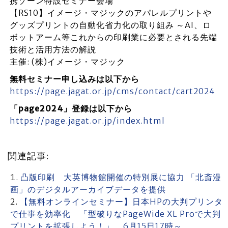
携ゾーン特設セミナー会場
【RS10】イメージ・マジックのアパレルプリントや
グッズプリントの自動化省力化の取り組み ～AI、ロ
ボットアーム等これからの印刷業に必要とされる先端
技術と活用方法の解説
主催: (株)イメージ・マジック
無料セミナー申し込みは以下から
https://page.jagat.or.jp/cms/contact/cart2024
「page2024」登録は以下から
https://page.jagat.or.jp/index.html
関連記事:
凸版印刷 大英博物館開催の特別展に協力 「北斎漫
画」のデジタルアーカイブデータを提供
【無料オンラインセミナー】日本HPの大判プリンタ
で仕事を効率化 「型破りなPageWide XL Proで大判
プリントを拡張しよう！」 6月15日17時～