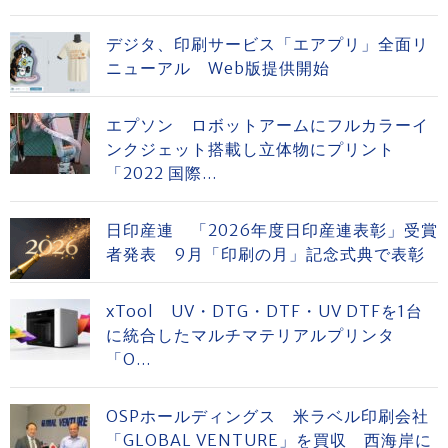
デジタ、印刷サービス「エアプリ」全面リ
ニューアル Web版提供開始
エプソン ロボットアームにフルカラーイ
ンクジェット搭載し立体物にプリント
「2022 国際...
日印産連 「2026年度日印産連表彰」受賞
者発表 9月「印刷の月」記念式典で表彰
xTool UV・DTG・DTF・UV DTFを1台
に統合したマルチマテリアルプリンタ
「O...
OSPホールディングス 米ラベル印刷会社
「GLOBAL VENTURE」を買収 西海岸に