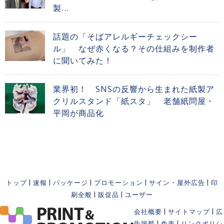
製...
話題の「そばアレルギーチェックシー
ル」 なぜ赤くなる？その仕組みを制作者
に聞いてみた！
業界初！ SNSの反響から生まれた紙製ア
クリルスタンド「紙スタ」 老舗紙問屋・
平岡が商品化
トップ
|
速報
|
パッケージ
|
プロモーション
|
サイン・屋外広告
|
印
刷全般
|
販促品
|
ユーザー
会社概要
|
サイトマップ
|
広
告掲載
|
免責
|
リンクポリシ