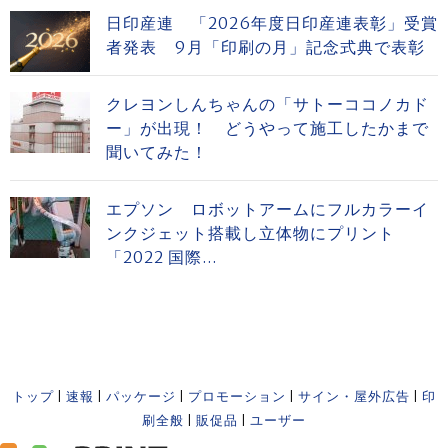
日印産連 「2026年度日印産連表彰」受賞
者発表 9月「印刷の月」記念式典で表彰
クレヨンしんちゃんの「サトーココノカド
ー」が出現！ どうやって施工したかまで
聞いてみた！
エプソン ロボットアームにフルカラーイ
ンクジェット搭載し立体物にプリント
「2022 国際...
トップ
|
速報
|
パッケージ
|
プロモーション
|
サイン・屋外広告
|
印
刷全般
|
販促品
|
ユーザー