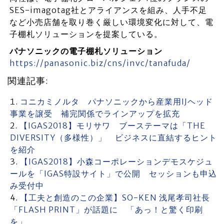
SES-imagotag社とアライアンスを組み、人手不足
など小売店舗を取り巻く厳しい環境変化に対して、電
子棚札ソリューションを提案している。
パナソニックの電子棚札ソリューション
https://panasonic.biz/cns/invc/tanafuda/
関連記事:
コニカミノルタ パナソニックから産業用IJヘッド
事業を譲受 補完関係でラインアップを拡充
【IGAS2018】モリサワ ブーステーマは「THE
DIVERSITY（多様性）」 ビジネスに直結するヒント
を紹介
【IGAS2018】小森コーポレーションデモスケジュ
ールを「IGAS特設サイト」で公開 セッションも申込
み受付中
【工夫と創造のこの企業】SO-KEN 浅尾孝司社長
「FLASH PRINT」が話題に 「あっ！と驚く印刷
を」