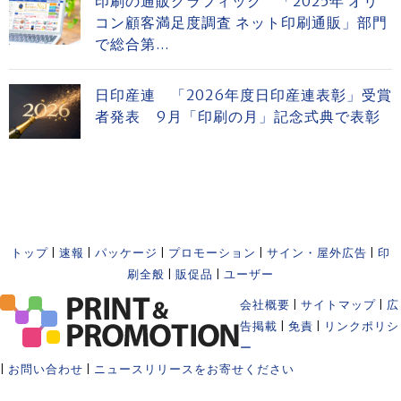
印刷の通販グラフィック 「2025年 オリ
コン顧客満足度調査 ネット印刷通販」部門
で総合第...
日印産連 「2026年度日印産連表彰」受賞
者発表 9月「印刷の月」記念式典で表彰
トップ
|
速報
|
パッケージ
|
プロモーション
|
サイン・屋外広告
|
印
刷全般
|
販促品
|
ユーザー
会社概要
|
サイトマップ
|
広
告掲載
|
免責
|
リンクポリシ
ー
|
お問い合わせ
|
ニュースリリースをお寄せください