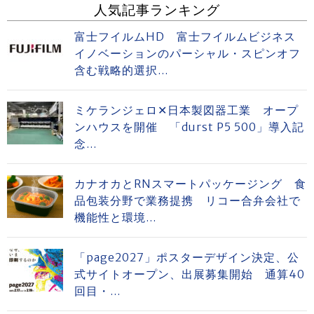
人気記事ランキング
富士フイルムHD 富士フイルムビジネス
イノベーションのパーシャル・スピンオフ
含む戦略的選択...
ミケランジェロ✕日本製図器工業 オープ
ンハウスを開催 「durst P5 500」導入記
念...
カナオカとRNスマートパッケージング 食
品包装分野で業務提携 リコー合弁会社で
機能性と環境...
「page2027」ポスターデザイン決定、公
式サイトオープン、出展募集開始 通算40
回目・...