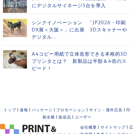
にデジタルサイネージ5台を導入
シンクイノベーション 「JP2026・印刷
DX展＜大阪＞」に出展 3Dスキャナーや
デジタル...
A4コピー用紙で立体造形できる本格的3D
プリンタとは？ 新製品は半額＆4倍のス
ピード！
トップ
|
速報
|
パッケージ
|
プロモーション
|
サイン・屋外広告
|
印
刷全般
|
販促品
|
ユーザー
会社概要
|
サイトマップ
|
広