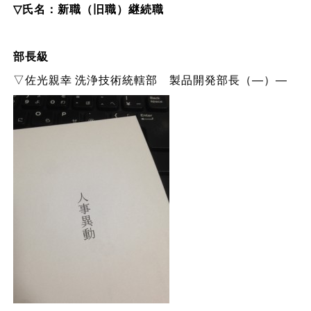
▽氏名：新職（旧職）継続職
部長級
▽佐光親幸 洗浄技術統轄部 製品開発部長（―）―