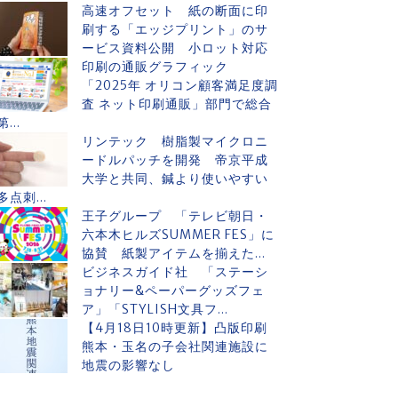
高速オフセット 紙の断面に印
刷する「エッジプリント」のサ
ービス資料公開 小ロット対応
印刷の通販グラフィック
「2025年 オリコン顧客満足度調
査 ネット印刷通販」部門で総合
第...
リンテック 樹脂製マイクロニ
ードルパッチを開発 帝京平成
大学と共同、鍼より使いやすい
多点刺...
王子グループ 「テレビ朝日・
六本木ヒルズSUMMER FES」に
協賛 紙製アイテムを揃えた...
ビジネスガイド社 「ステーシ
ョナリー&ペーパーグッズフェ
ア」「STYLISH文具フ...
【4月18日10時更新】凸版印刷
熊本・玉名の子会社関連施設に
地震の影響なし