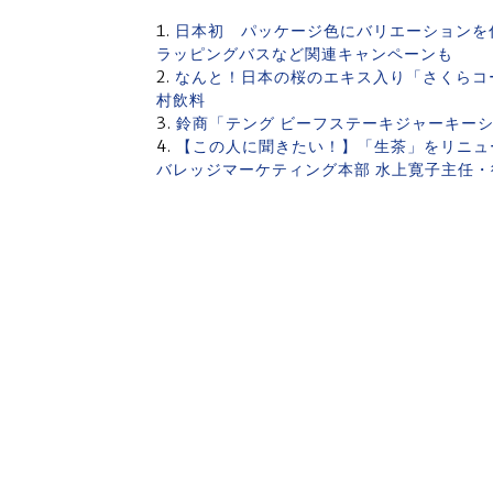
日本初 パッケージ色にバリエーションを
ラッピングバスなど関連キャンペーンも
なんと！日本の桜のエキス入り「さくらコ
村飲料
鈴商「テング ビーフステーキジャーキー
【この人に聞きたい！】「生茶」をリニュー
バレッジマーケティング本部 水上寛子主任・