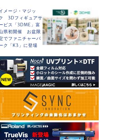
イメージ・マジッ
ク 3Dフィギュアサ
ービス「3DME」富
山県初開催 お盆限
定でファニチャーパ
ーク「K3」に登場