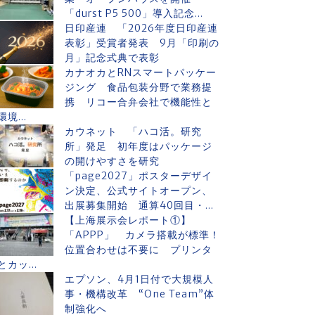
「durst P5 500」導入記念...
日印産連 「2026年度日印産連
表彰」受賞者発表 9月「印刷の
月」記念式典で表彰
カナオカとRNスマートパッケー
ジング 食品包装分野で業務提
携 リコー合弁会社で機能性と
環境...
カウネット 「ハコ活。研究
所」発足 初年度はパッケージ
の開けやすさを研究
「page2027」ポスターデザイ
ン決定、公式サイトオープン、
出展募集開始 通算40回目・...
【上海展示会レポート①】
「APPP」 カメラ搭載が標準！
位置合わせは不要に プリンタ
とカッ...
エプソン、4月1日付で大規模人
事・機構改革 “One Team”体
制強化へ