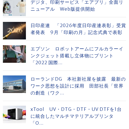
デジタ、印刷サービス「エアプリ」全面リ
ニューアル Web版提供開始
日印産連 「2026年度日印産連表彰」受賞
者発表 9月「印刷の月」記念式典で表彰
エプソン ロボットアームにフルカラーイ
ンクジェット搭載し立体物にプリント
「2022 国際...
ローランドDG 本社新社屋を披露 最新の
ワーク思想を設計に採用 田部社長「世界
の創造（ワク...
xTool UV・DTG・DTF・UV DTFを1台
に統合したマルチマテリアルプリンタ
「O...