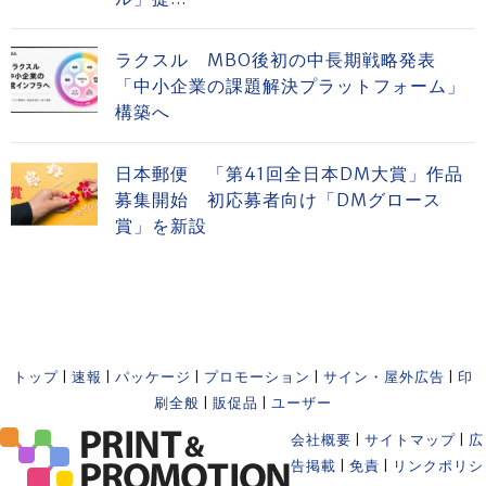
ラクスル MBO後初の中長期戦略発表
「中小企業の課題解決プラットフォーム」
構築へ
日本郵便 「第41回全日本DM大賞」作品
募集開始 初応募者向け「DMグロース
賞」を新設
トップ
|
速報
|
パッケージ
|
プロモーション
|
サイン・屋外広告
|
印
刷全般
|
販促品
|
ユーザー
会社概要
|
サイトマップ
|
広
告掲載
|
免責
|
リンクポリシ