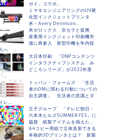
ガイ」コラボ...
ミマキエンジニアリングのUV硬
化型インクジェットプリンタ
米・Avery Dennison...
米ゼロックス 京セラと提携
産業用インクジェット印刷機市
場に再参入 新型印機を年内投
入へ ...
大日本印刷 「DNPコンテンツ
インタラクティブシステム み
どころシリーズ」が2022年度
「...
トッパン・フォームズ 「生活
者のDMに関わる行動についての
自主調査」 生活者の意識とダ
イレ...
王子グループ 「テレビ朝日・
六本木ヒルズSUMMER FES」に
協賛 紙製アイテムを揃えた...
A4コピー用紙で立体造形できる
本格的3Dプリンタとは？ 新製