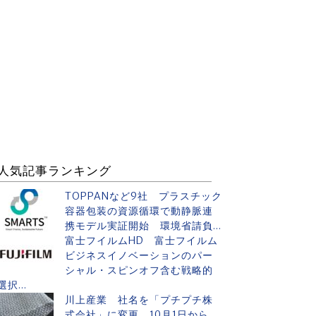
人気記事ランキング
TOPPANなど9社 プラスチック
容器包装の資源循環で動静脈連
携モデル実証開始 環境省請負...
富士フイルムHD 富士フイルム
ビジネスイノベーションのパー
シャル・スピンオフ含む戦略的
選択...
川上産業 社名を「プチプチ株
式会社」に変更 10月1日から、