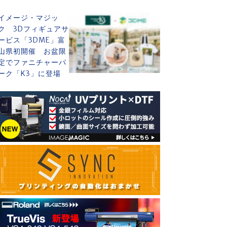
イメージ・マジッ
ク 3Dフィギュアサ
ービス「3DME」富
山県初開催 お盆限
定でファニチャーパ
ーク「K3」に登場