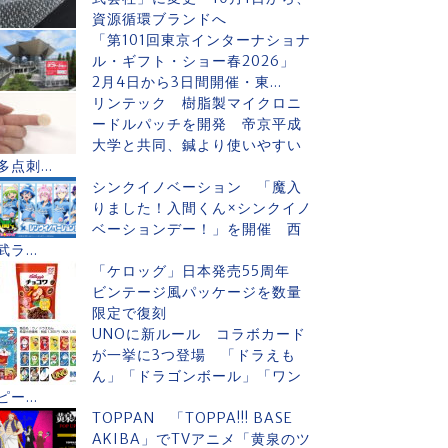
資源循環ブランドへ
「第101回東京インターナショナ
ル・ギフト・ショー春2026」
2月4日から3日間開催・東...
リンテック 樹脂製マイクロニ
ードルパッチを開発 帝京平成
大学と共同、鍼より使いやすい
多点刺...
シンクイノベーション 「魔入
りました！入間くん×シンクイノ
ベーションデー！」を開催 西
武ラ...
「ケロッグ」日本発売55周年
ビンテージ風パッケージを数量
限定で復刻
UNOに新ルール コラボカード
が一挙に3つ登場 「ドラえも
ん」「ドラゴンボール」「ワン
ピー...
TOPPAN 「TOPPA!!! BASE
AKIBA」でTVアニメ「黄泉のツ