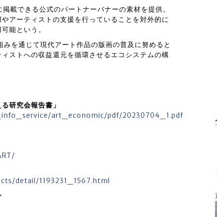
に掲載できる公式のパートナーバナーの素材を提供。
用やアーティストの支援を行っていることを対外的に
用可能という。
り組みを通じて現代アート作品の版画の普及に努めると
ティストへの収益還元を循環させるエコシステムの構
える研究会報告書」
_info_service/art_economic/pdf/20230704_1.pdf
ART/
ucts/detail/1193231_1567.html
ー