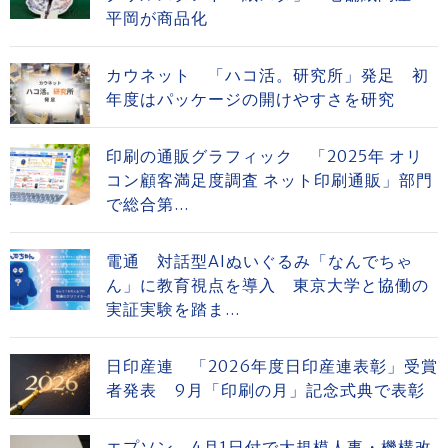
平岡が商品化
カウネット 「ハコ活。研究所」発足 初
年度はパッケージの開けやすさを研究
印刷の通販グラフィック 「2025年 オリ
コン顧客満足度調査 ネット印刷通販」部門
で総合第...
電通 対話型AIぬいぐるみ「なんでちゃ
ん」に教育視点を導入 東京大学と協働の
実証実験を踏ま...
日印産連 「2026年度日印産連表彰」受賞
者発表 9月「印刷の月」記念式典で表彰
エプソン、4月1日付で大規模人事・機構改