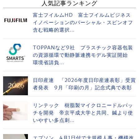
人気記事ランキング
富士フイルムHD 富士フイルムビジネス
イノベーションのパーシャル・スピンオフ
含む戦略的選択...
TOPPANなど9社 プラスチック容器包装
の資源循環で動静脈連携モデル実証開始
環境省請負...
日印産連 「2026年度日印産連表彰」受賞
者発表 9月「印刷の月」記念式典で表彰
リンテック 樹脂製マイクロニードルパッ
チを開発 帝京平成大学と共同、鍼より使
いやすい多点刺...
エプソン、4月1日付で大規模人事・機構改