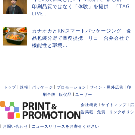
印刷品質ではなく「体験」を提供 「TAG
LIVE...
カナオカとRNスマートパッケージング 食
品包装分野で業務提携 リコー合弁会社で
機能性と環境...
トップ
|
速報
|
パッケージ
|
プロモーション
|
サイン・屋外広告
|
印
刷全般
|
販促品
|
ユーザー
会社概要
|
サイトマップ
|
広
告掲載
|
免責
|
リンクポリシ
ー
|
お問い合わせ
|
ニュースリリースをお寄せください