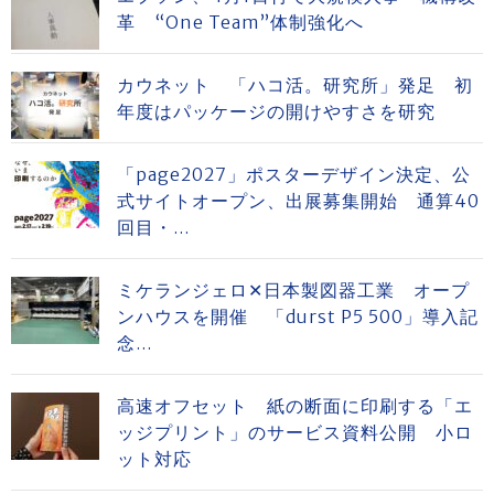
革 “One Team”体制強化へ
カウネット 「ハコ活。研究所」発足 初
年度はパッケージの開けやすさを研究
「page2027」ポスターデザイン決定、公
式サイトオープン、出展募集開始 通算40
回目・...
ミケランジェロ✕日本製図器工業 オープ
ンハウスを開催 「durst P5 500」導入記
念...
高速オフセット 紙の断面に印刷する「エ
ッジプリント」のサービス資料公開 小ロ
ット対応