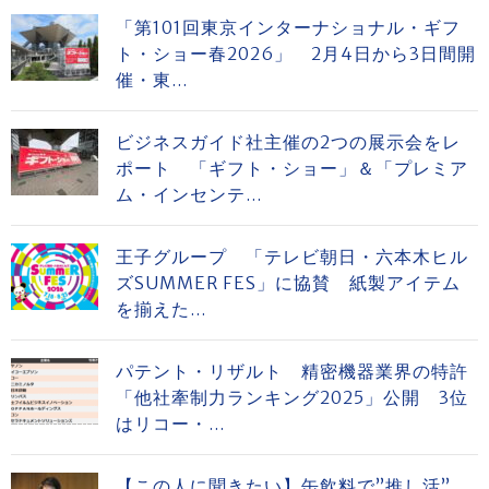
「第101回東京インターナショナル・ギフ
ト・ショー春2026」 2月4日から3日間開
催・東...
ビジネスガイド社主催の2つの展示会をレ
ポート 「ギフト・ショー」＆「プレミア
ム・インセンテ...
王子グループ 「テレビ朝日・六本木ヒル
ズSUMMER FES」に協賛 紙製アイテム
を揃えた...
パテント・リザルト 精密機器業界の特許
「他社牽制力ランキング2025」公開 3位
はリコー・...
【この人に聞きたい】缶飲料で”推し活”