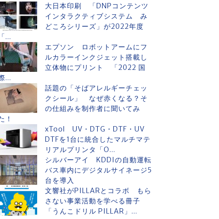
大日本印刷 「DNPコンテンツ
インタラクティブシステム み
どころシリーズ」が2022年度
「...
エプソン ロボットアームにフ
ルカラーインクジェット搭載し
立体物にプリント 「2022 国
際...
話題の「そばアレルギーチェッ
クシール」 なぜ赤くなる？そ
の仕組みを制作者に聞いてみ
た！
xTool UV・DTG・DTF・UV
DTFを1台に統合したマルチマテ
リアルプリンタ「O...
シルバーアイ KDDIの自動運転
バス車内にデジタルサイネージ5
台を導入
文響社がPILLARとコラボ もら
さない事業活動を学べる冊子
「うんこドリル PILLAR」...