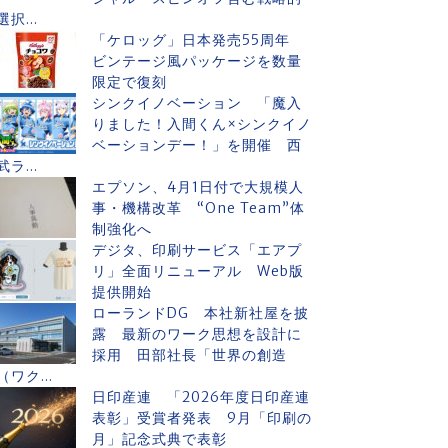
選択...
「ケロッグ」日本発売55周年
ビンテージ風パッケージを数量
限定で復刻
シンクイノベーション 「魔入
りました！入間くん×シンクイノ
ベーションデー！」を開催 西
武ラ...
エプソン、4月1日付で大規模人
事・機構改革 “One Team”体
制強化へ
デジタ、印刷サービス「エアプ
リ」全面リニューアル Web版
提供開始
ローランドDG 本社新社屋を披
露 最新のワーク思想を設計に
採用 田部社長「世界の創造
（ワク...
日印産連 「2026年度日印産連
表彰」受賞者発表 9月「印刷の
月」記念式典で表彰