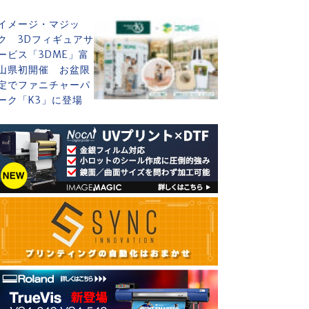
イメージ・マジッ
ク 3Dフィギュアサ
ービス「3DME」富
山県初開催 お盆限
定でファニチャーパ
ーク「K3」に登場