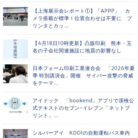
【上海展示会レポート①】「APPP」 カ
メラ搭載が標準！位置合わせは不要に プ
リンタとカッ...
【4月18日10時更新】凸版印刷 熊本・玉
名の子会社関連施設に地震の影響なし
日本フォーム印刷工業連合会 「2026年夏
季 特別講演会」開催 サイバー攻撃の脅威
をテーマ...
アイドック 「bookend」アプリで漢検公
式テキストのセブン-イレブン「ネットプ
リント」...
シルバーアイ KDDIの自動運転バス車内