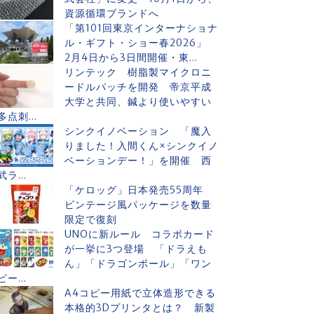
資源循環ブランドへ
「第101回東京インターナショナ
ル・ギフト・ショー春2026」
2月4日から3日間開催・東...
リンテック 樹脂製マイクロニ
ードルパッチを開発 帝京平成
大学と共同、鍼より使いやすい
多点刺...
シンクイノベーション 「魔入
りました！入間くん×シンクイノ
ベーションデー！」を開催 西
武ラ...
「ケロッグ」日本発売55周年
ビンテージ風パッケージを数量
限定で復刻
UNOに新ルール コラボカード
が一挙に3つ登場 「ドラえも
ん」「ドラゴンボール」「ワン
ピー...
A4コピー用紙で立体造形できる
本格的3Dプリンタとは？ 新製