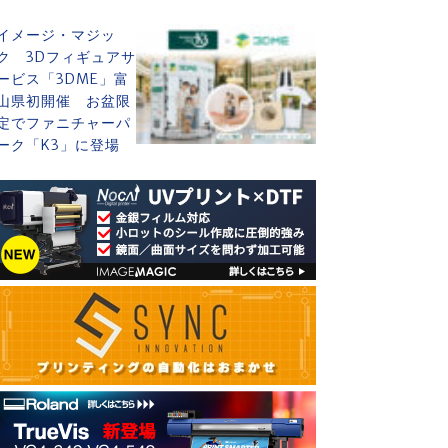
イメージ・マジッ
ク 3Dフィギュアサ
ービス「3DME」富
山県初開催 お盆限
定でファニチャーパ
ーク「K3」に登場