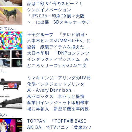
品は半額＆4倍のスピード！
シンクイノベーション
「JP2026・印刷DX展＜大阪
＞」に出展 3Dスキャナーやデ
ジタル...
王子グループ 「テレビ朝日・
六本木ヒルズSUMMER FES」に
協賛 紙製アイテムを揃えた...
大日本印刷 「DNPコンテンツ
インタラクティブシステム み
どころシリーズ」が2022年度
「...
ミマキエンジニアリングのUV硬
化型インクジェットプリンタ
米・Avery Dennison...
米ゼロックス 京セラと提携
産業用インクジェット印刷機市
場に再参入 新型印機を年内投
入へ ...
TOPPAN 「TOPPA!!! BASE
AKIBA」でTVアニメ「黄泉のツ