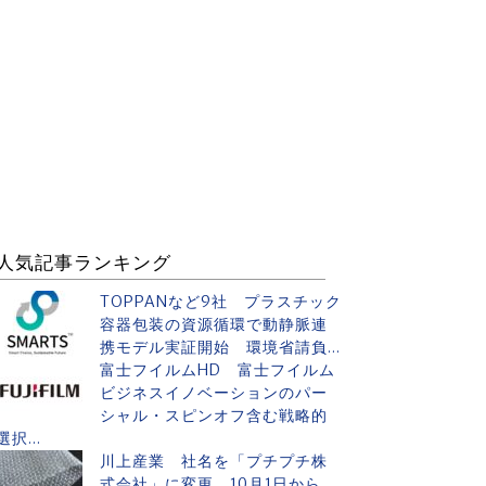
人気記事ランキング
TOPPANなど9社 プラスチック
容器包装の資源循環で動静脈連
携モデル実証開始 環境省請負...
富士フイルムHD 富士フイルム
ビジネスイノベーションのパー
シャル・スピンオフ含む戦略的
選択...
川上産業 社名を「プチプチ株
式会社」に変更 10月1日から、