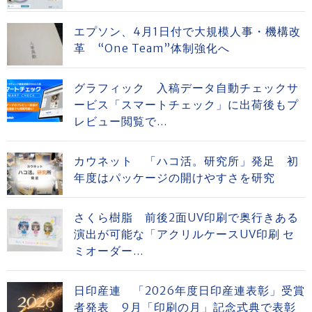
エプソン、4月1日付で大規模人事・機構改
革 “One Team”体制強化へ
グラフィック 入稿データ自動チェックサ
ービス「スマートチェック」に出荷後もプ
レビュー閲覧で...
カウネット 「ハコ活。研究所」発足 初
年度はパッケージの開けやすさを研究
さくら樹脂 前後2面UV印刷で奥行きある
演出が可能な「アクリルケースUV印刷 セ
ミオーダー...
日印産連 「2026年度日印産連表彰」受賞
者発表 9月「印刷の月」記念式典で表彰