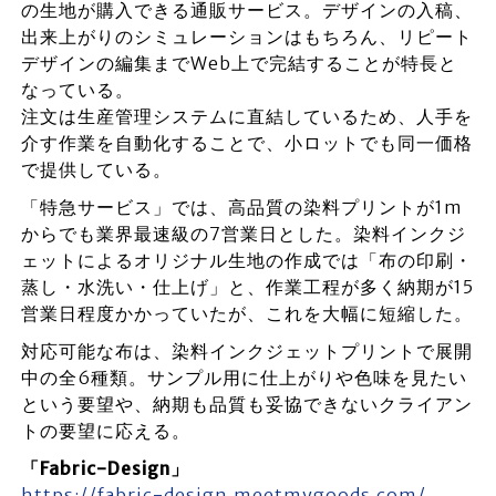
の生地が購入できる通販サービス。デザインの入稿、
出来上がりのシミュレーションはもちろん、リピート
デザインの編集までWeb上で完結することが特長と
なっている。
注文は生産管理システムに直結しているため、人手を
介す作業を自動化することで、小ロットでも同一価格
で提供している。
「特急サービス」では、高品質の染料プリントが1m
からでも業界最速級の7営業日とした。染料インクジ
ェットによるオリジナル生地の作成では「布の印刷・
蒸し・水洗い・仕上げ」と、作業工程が多く納期が15
営業日程度かかっていたが、これを大幅に短縮した。
対応可能な布は、染料インクジェットプリントで展開
中の全6種類。サンプル用に仕上がりや色味を見たい
という要望や、納期も品質も妥協できないクライアン
トの要望に応える。
「Fabric-Design」
https://fabric-design.meetmygoods.com/