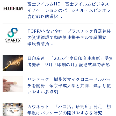
富士フイルムHD 富士フイルムビジネス
イノベーションのパーシャル・スピンオフ
含む戦略的選択...
TOPPANなど9社 プラスチック容器包装
の資源循環で動静脈連携モデル実証開始
環境省請負...
日印産連 「2026年度日印産連表彰」受賞
者発表 9月「印刷の月」記念式典で表彰
リンテック 樹脂製マイクロニードルパッ
チを開発 帝京平成大学と共同、鍼より使
いやすい多点刺...
カウネット 「ハコ活。研究所」発足 初
年度はパッケージの開けやすさを研究