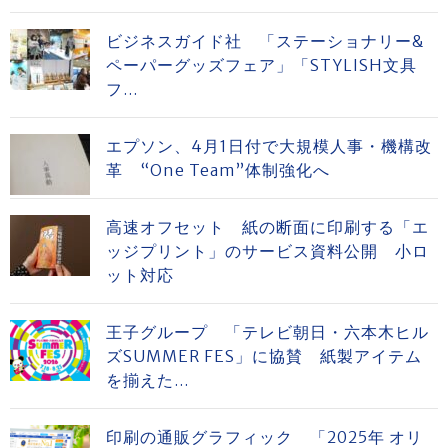
ビジネスガイド社 「ステーショナリー&
ペーパーグッズフェア」「STYLISH文具
フ...
エプソン、4月1日付で大規模人事・機構改
革 “One Team”体制強化へ
高速オフセット 紙の断面に印刷する「エ
ッジプリント」のサービス資料公開 小ロ
ット対応
王子グループ 「テレビ朝日・六本木ヒル
ズSUMMER FES」に協賛 紙製アイテム
を揃えた...
印刷の通販グラフィック 「2025年 オリ