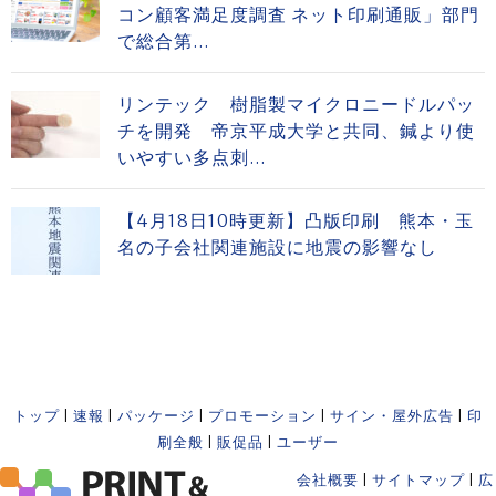
コン顧客満足度調査 ネット印刷通販」部門
で総合第...
リンテック 樹脂製マイクロニードルパッ
チを開発 帝京平成大学と共同、鍼より使
いやすい多点刺...
【4月18日10時更新】凸版印刷 熊本・玉
名の子会社関連施設に地震の影響なし
トップ
|
速報
|
パッケージ
|
プロモーション
|
サイン・屋外広告
|
印
刷全般
|
販促品
|
ユーザー
会社概要
|
サイトマップ
|
広