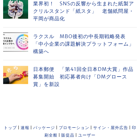
業界初！ SNSの反響から生まれた紙製ア
クリルスタンド「紙スタ」 老舗紙問屋・
平岡が商品化
ラクスル MBO後初の中長期戦略発表
「中小企業の課題解決プラットフォーム」
構築へ
日本郵便 「第41回全日本DM大賞」作品
募集開始 初応募者向け「DMグロース
賞」を新設
トップ
|
速報
|
パッケージ
|
プロモーション
|
サイン・屋外広告
|
印
刷全般
|
販促品
|
ユーザー