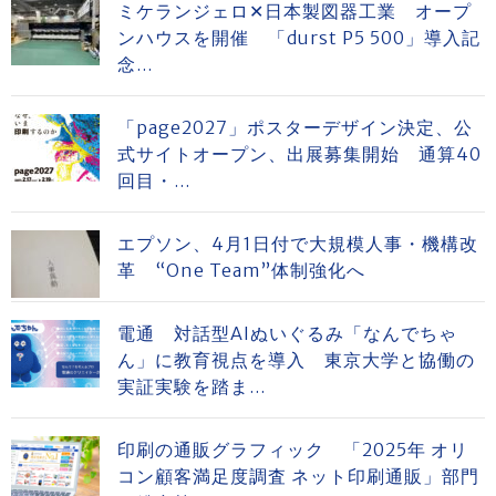
ミケランジェロ✕日本製図器工業 オープ
ンハウスを開催 「durst P5 500」導入記
念...
「page2027」ポスターデザイン決定、公
式サイトオープン、出展募集開始 通算40
回目・...
エプソン、4月1日付で大規模人事・機構改
革 “One Team”体制強化へ
電通 対話型AIぬいぐるみ「なんでちゃ
ん」に教育視点を導入 東京大学と協働の
実証実験を踏ま...
印刷の通販グラフィック 「2025年 オリ
コン顧客満足度調査 ネット印刷通販」部門