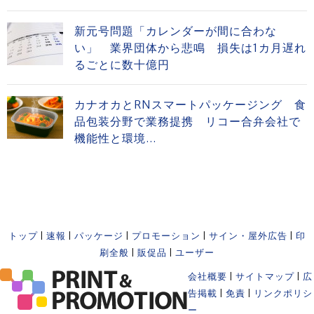
新元号問題「カレンダーが間に合わな
い」 業界団体から悲鳴 損失は1カ月遅れ
るごとに数十億円
カナオカとRNスマートパッケージング 食
品包装分野で業務提携 リコー合弁会社で
機能性と環境...
トップ
|
速報
|
パッケージ
|
プロモーション
|
サイン・屋外広告
|
印
刷全般
|
販促品
|
ユーザー
会社概要
|
サイトマップ
|
広
告掲載
|
免責
|
リンクポリシ
ー