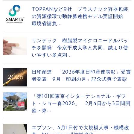
TOPPANなど9社 プラスチック容器包装
の資源循環で動静脈連携モデル実証開始
環境省請負...
リンテック 樹脂製マイクロニードルパッ
チを開発 帝京平成大学と共同、鍼より使
いやすい多点刺...
日印産連 「2026年度日印産連表彰」受賞
者発表 9月「印刷の月」記念式典で表彰
「第101回東京インターナショナル・ギフ
ト・ショー春2026」 2月4日から3日間開
催・東...
エプソン、4月1日付で大規模人事・機構改