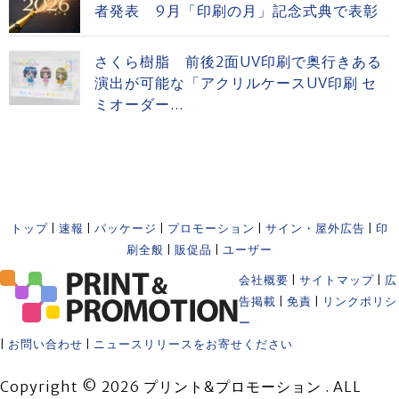
者発表 9月「印刷の月」記念式典で表彰
さくら樹脂 前後2面UV印刷で奥行きある
演出が可能な「アクリルケースUV印刷 セ
ミオーダー...
トップ
|
速報
|
パッケージ
|
プロモーション
|
サイン・屋外広告
|
印
刷全般
|
販促品
|
ユーザー
会社概要
|
サイトマップ
|
広
告掲載
|
免責
|
リンクポリシ
ー
|
お問い合わせ
|
ニュースリリースをお寄せください
Copyright © 2026 プリント&プロモーション . ALL