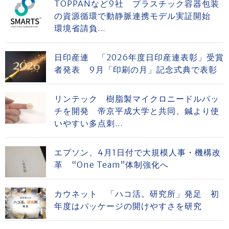
TOPPANなど9社 プラスチック容器包装
の資源循環で動静脈連携モデル実証開始
環境省請負...
日印産連 「2026年度日印産連表彰」受賞
者発表 9月「印刷の月」記念式典で表彰
リンテック 樹脂製マイクロニードルパッ
チを開発 帝京平成大学と共同、鍼より使
いやすい多点刺...
エプソン、4月1日付で大規模人事・機構改
革 “One Team”体制強化へ
カウネット 「ハコ活。研究所」発足 初
年度はパッケージの開けやすさを研究