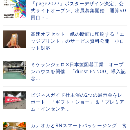
「page2027」ポスターデザイン決定、公
式サイトオープン、出展募集開始 通算40
回目・...
高速オフセット 紙の断面に印刷する「エ
ッジプリント」のサービス資料公開 小ロ
ット対応
ミケランジェロ✕日本製図器工業 オープ
ンハウスを開催 「durst P5 500」導入記
念...
ビジネスガイド社主催の2つの展示会をレ
ポート 「ギフト・ショー」＆「プレミア
ム・インセンテ...
カナオカとRNスマートパッケージング 食