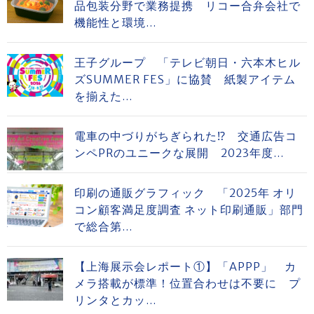
品包装分野で業務提携 リコー合弁会社で
機能性と環境...
王子グループ 「テレビ朝日・六本木ヒル
ズSUMMER FES」に協賛 紙製アイテム
を揃えた...
電車の中づりがちぎられた⁉ 交通広告コ
ンペPRのユニークな展開 2023年度...
印刷の通販グラフィック 「2025年 オリ
コン顧客満足度調査 ネット印刷通販」部門
で総合第...
【上海展示会レポート①】「APPP」 カ
メラ搭載が標準！位置合わせは不要に プ
リンタとカッ...