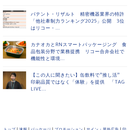
パテント・リザルト 精密機器業界の特許
「他社牽制力ランキング2025」公開 3位
はリコー・...
カナオカとRNスマートパッケージング 食
品包装分野で業務提携 リコー合弁会社で
機能性と環境...
【この人に聞きたい】缶飲料で”推し活”
印刷品質ではなく「体験」を提供 「TAG
LIVE...
トップ
|
速報
|
パッケージ
|
プロモーション
|
サイン・屋外広告
|
印