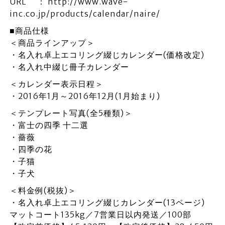
URL ： http://www.wave-
inc.co.jp/products/calendar/naire/
■商品仕様
＜商品ラインアップ＞
・名入れ卓上エコリング綴じカレンダー(価格改定)
・名入れ中綴じ冊子カレンダー
＜カレンダー表示日程＞
・2016年1月～2016年12月(1月始まり)
＜テンプレート写真(全5種類)＞
・富士の四季 十二選
・薔薇
・四季の花
・子猫
・子犬
＜料金例(税抜)＞
・名入れ卓上エコリング綴じカレンダー(13ページ)
マットコート135kg／7営業日以内発送／100部