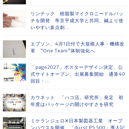
リンテック 樹脂製マイクロニードルパッ
チを開発 帝京平成大学と共同、鍼より使
いやすい多点刺...
エプソン、4月1日付で大規模人事・機構改
革 “One Team”体制強化へ
「page2027」ポスターデザイン決定、公
式サイトオープン、出展募集開始 通算40
回目・...
カウネット 「ハコ活。研究所」発足 初
年度はパッケージの開けやすさを研究
ミケランジェロ✕日本製図器工業 オープ
ンハウスを開催 「durst P5 500」導入記