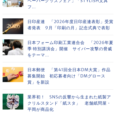
ペーパーグッズフェア」「STYLISH文具
フ...
日印産連 「2026年度日印産連表彰」受賞
者発表 9月「印刷の月」記念式典で表彰
日本フォーム印刷工業連合会 「2026年夏
季 特別講演会」開催 サイバー攻撃の脅威
をテーマ...
日本郵便 「第41回全日本DM大賞」作品
募集開始 初応募者向け「DMグロース
賞」を新設
業界初！ SNSの反響から生まれた紙製ア
クリルスタンド「紙スタ」 老舗紙問屋・
平岡が商品化