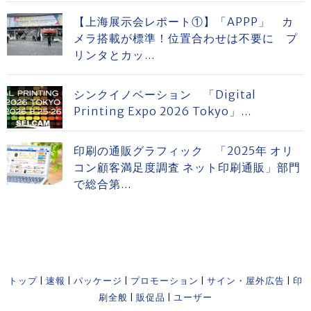
【上海展示会レポート①】「APPP」 カ
メラ搭載が標準！位置合わせは不要に プ
リンタとカッ...
シンクイノベーション 「Digital
Printing Expo 2026 Tokyo」...
印刷の通販グラフィック 「2025年 オリ
コン顧客満足度調査 ネット印刷通販」部門
で総合第...
トップ
|
速報
|
パッケージ
|
プロモーション
|
サイン・屋外広告
|
印
刷全般
|
販促品
|
ユーザー