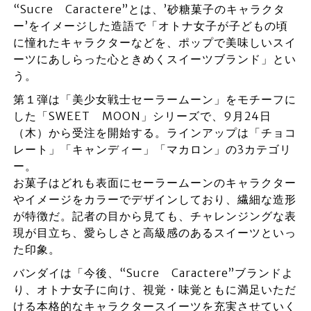
“Sucre Caractere”とは、’砂糖菓子のキャラクタ
ー’をイメージした造語で「オトナ女子が子どもの頃
に憧れたキャラクターなどを、ポップで美味しいスイ
ーツにあしらった心ときめくスイーツブランド」とい
う。
第１弾は「美少女戦士セーラームーン」をモチーフに
した「SWEET MOON」シリーズで、9月24日
（木）から受注を開始する。ラインアップは「チョコ
レート」「キャンディー」「マカロン」の3カテゴリ
ー。
お菓子はどれも表面にセーラームーンのキャラクター
やイメージをカラーでデザインしており、繊細な造形
が特徴だ。記者の目から見ても、チャレンジングな表
現が目立ち、愛らしさと高級感のあるスイーツといっ
た印象。
バンダイは「今後、“Sucre Caractere”ブランドよ
り、オトナ女子に向け、視覚・味覚ともに満足いただ
ける本格的なキャラクタースイーツを充実させていく