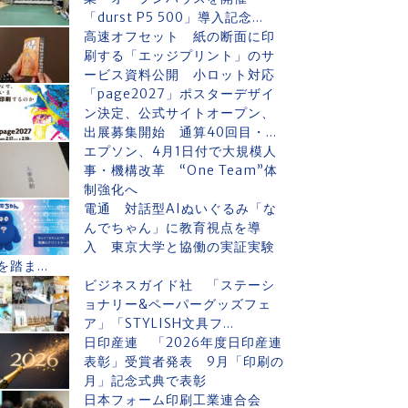
「durst P5 500」導入記念...
高速オフセット 紙の断面に印
刷する「エッジプリント」のサ
ービス資料公開 小ロット対応
「page2027」ポスターデザイ
ン決定、公式サイトオープン、
出展募集開始 通算40回目・...
エプソン、4月1日付で大規模人
事・機構改革 “One Team”体
制強化へ
電通 対話型AIぬいぐるみ「な
んでちゃん」に教育視点を導
入 東京大学と協働の実証実験
を踏ま...
ビジネスガイド社 「ステーシ
ョナリー&ペーパーグッズフェ
ア」「STYLISH文具フ...
日印産連 「2026年度日印産連
表彰」受賞者発表 9月「印刷の
月」記念式典で表彰
日本フォーム印刷工業連合会