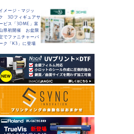
イメージ・マジッ
ク 3Dフィギュアサ
ービス「3DME」富
山県初開催 お盆限
定でファニチャーパ
ーク「K3」に登場