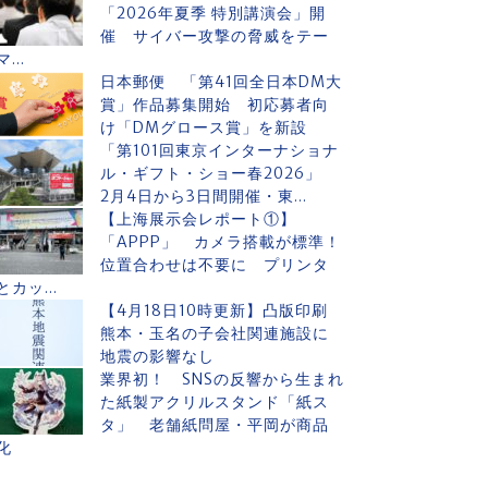
「2026年夏季 特別講演会」開
催 サイバー攻撃の脅威をテー
マ...
日本郵便 「第41回全日本DM大
賞」作品募集開始 初応募者向
け「DMグロース賞」を新設
「第101回東京インターナショナ
ル・ギフト・ショー春2026」
2月4日から3日間開催・東...
【上海展示会レポート①】
「APPP」 カメラ搭載が標準！
位置合わせは不要に プリンタ
とカッ...
【4月18日10時更新】凸版印刷
熊本・玉名の子会社関連施設に
地震の影響なし
業界初！ SNSの反響から生まれ
た紙製アクリルスタンド「紙ス
タ」 老舗紙問屋・平岡が商品
化