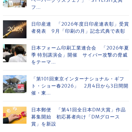
ペーパーグッズフェア」「STYLISH文具
フ...
日印産連 「2026年度日印産連表彰」受賞
者発表 9月「印刷の月」記念式典で表彰
日本フォーム印刷工業連合会 「2026年夏
季 特別講演会」開催 サイバー攻撃の脅威
をテーマ...
「第101回東京インターナショナル・ギフ
ト・ショー春2026」 2月4日から3日間開
催・東...
日本郵便 「第41回全日本DM大賞」作品
募集開始 初応募者向け「DMグロース
賞」を新設