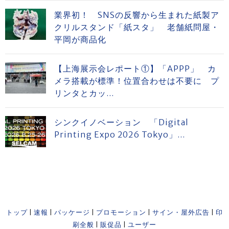
業界初！ SNSの反響から生まれた紙製ア
クリルスタンド「紙スタ」 老舗紙問屋・
平岡が商品化
【上海展示会レポート①】「APPP」 カ
メラ搭載が標準！位置合わせは不要に プ
リンタとカッ...
シンクイノベーション 「Digital
Printing Expo 2026 Tokyo」...
トップ
|
速報
|
パッケージ
|
プロモーション
|
サイン・屋外広告
|
印
刷全般
|
販促品
|
ユーザー