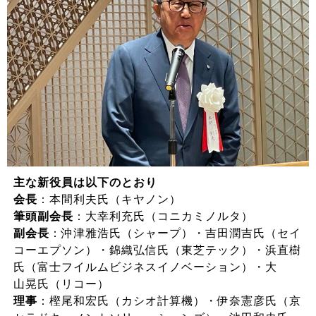
主な新役員は以下のとおり
会長
：本間利夫氏（キヤノン）
筆頭副会長
：大幸利充氏（コニカミノルタ）
副会長
：沖津雅浩氏（シャープ）・吉田潤吉氏（セイ
コーエプソン）・錦織弘信氏（東芝テック）・浜直樹
氏（富士フイルムビジネスイノベーション）・大
山晃氏（リコー）
理事
：樫尾和宏氏（カシオ計算機）・伊奈憲彦氏（京