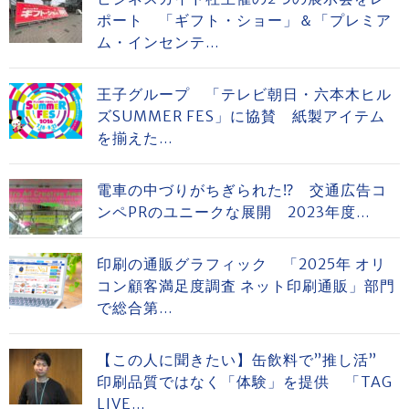
ポート 「ギフト・ショー」＆「プレミア
ム・インセンテ...
王子グループ 「テレビ朝日・六本木ヒル
ズSUMMER FES」に協賛 紙製アイテム
を揃えた...
電車の中づりがちぎられた⁉ 交通広告コ
ンペPRのユニークな展開 2023年度...
印刷の通販グラフィック 「2025年 オリ
コン顧客満足度調査 ネット印刷通販」部門
で総合第...
【この人に聞きたい】缶飲料で”推し活”
印刷品質ではなく「体験」を提供 「TAG
LIVE...