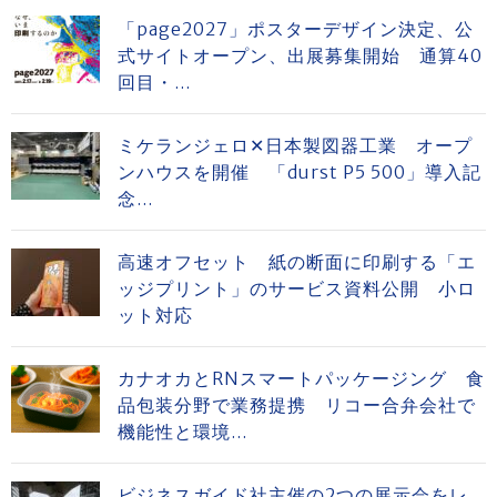
「page2027」ポスターデザイン決定、公
式サイトオープン、出展募集開始 通算40
回目・...
ミケランジェロ✕日本製図器工業 オープ
ンハウスを開催 「durst P5 500」導入記
念...
高速オフセット 紙の断面に印刷する「エ
ッジプリント」のサービス資料公開 小ロ
ット対応
カナオカとRNスマートパッケージング 食
品包装分野で業務提携 リコー合弁会社で
機能性と環境...
ビジネスガイド社主催の2つの展示会をレ