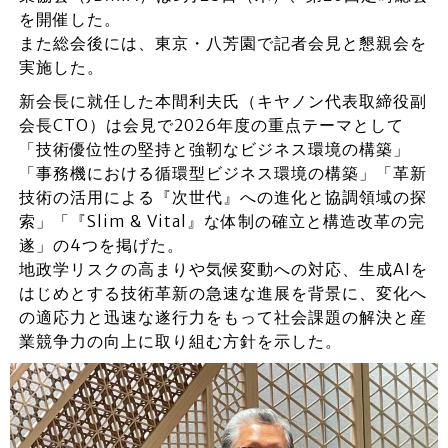
を開催した。
また総会後には、東京・八芳園で記者会見と懇親会を
実施した。
新会長に就任した本間利夫氏（キヤノン代表取締役副
会長CTO）は会見で2026年度の重点テーマとして
「技術優位性の堅持と強靭なビジネス環境の構築」
「事務機における循環型ビジネス環境の構築」「革新
技術の活用による『次世代』への進化と協調領域の探
索」「『Slim & Vital』な体制の確立と構造改革の完
遂」の4つを掲げた。
地政学リスクの高まりや気候変動への対応、生成AIを
はじめとする技術革新の急速な進展を背景に、変化へ
の適応力と迅速な遂行力をもって社会課題の解決と産
業競争力の向上に取り組む方針を示した。