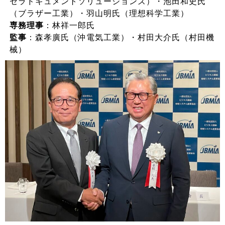
セラドキュメントソリューションズ）・池田和史氏
（ブラザー工業）・羽山明氏（理想科学工業）
専務理事
：林祥一郎氏
監事
：森孝廣氏（沖電気工業）・村田大介氏（村田機
械）