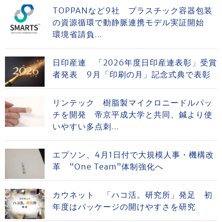
TOPPANなど9社 プラスチック容器包装
の資源循環で動静脈連携モデル実証開始
環境省請負...
日印産連 「2026年度日印産連表彰」受賞
者発表 9月「印刷の月」記念式典で表彰
リンテック 樹脂製マイクロニードルパッ
チを開発 帝京平成大学と共同、鍼より使
いやすい多点刺...
エプソン、4月1日付で大規模人事・機構改
革 “One Team”体制強化へ
カウネット 「ハコ活。研究所」発足 初
年度はパッケージの開けやすさを研究