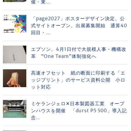
催・東...
「page2027」ポスターデザイン決定、公
式サイトオープン、出展募集開始 通算40
回目・...
エプソン、4月1日付で大規模人事・機構改
革 “One Team”体制強化へ
高速オフセット 紙の断面に印刷する「エ
ッジプリント」のサービス資料公開 小ロ
ット対応
ミケランジェロ✕日本製図器工業 オープ
ンハウスを開催 「durst P5 500」導入記
念...