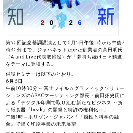
第50回記念基調講演として6月5日午後1時から午後2
時30分まで、ジャパネットたかた創業者の髙田明氏
（A and Live代表取締役）が「夢持ち続け日々精進」
をテーマに登壇する。
併設セミナーは以下のとおり。
6月6日
午前10時30分～ 富士フイルムグラフィックソリュー
ションズのAPACマーケティング部長・前田拓史氏に
よる「デジタル印刷で取り組む新たなビジネス ～折
り紙食器『beak』の開発と特許の権利化～」
午後1時～ホリゾン・ジャパン「『感性と科学の融
合』で描く印刷事業の未来展望」