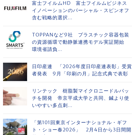
富士フイルムHD 富士フイルムビジネス
イノベーションのパーシャル・スピンオフ
含む戦略的選択...
TOPPANなど9社 プラスチック容器包装
の資源循環で動静脈連携モデル実証開始
環境省請負...
日印産連 「2026年度日印産連表彰」受賞
者発表 9月「印刷の月」記念式典で表彰
リンテック 樹脂製マイクロニードルパッ
チを開発 帝京平成大学と共同、鍼より使
いやすい多点刺...
「第101回東京インターナショナル・ギフ
ト・ショー春2026」 2月4日から3日間開