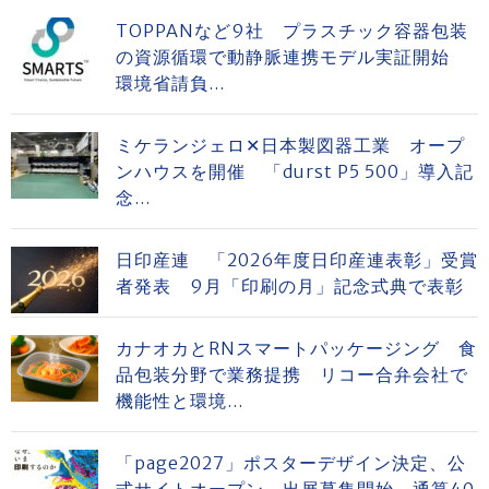
TOPPANなど9社 プラスチック容器包装
の資源循環で動静脈連携モデル実証開始
環境省請負...
ミケランジェロ✕日本製図器工業 オープ
ンハウスを開催 「durst P5 500」導入記
念...
日印産連 「2026年度日印産連表彰」受賞
者発表 9月「印刷の月」記念式典で表彰
カナオカとRNスマートパッケージング 食
品包装分野で業務提携 リコー合弁会社で
機能性と環境...
「page2027」ポスターデザイン決定、公