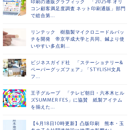
印刷の通販グラフィック 「2025年 オリ
コン顧客満足度調査 ネット印刷通販」部門
で総合第...
リンテック 樹脂製マイクロニードルパッ
チを開発 帝京平成大学と共同、鍼より使
いやすい多点刺...
ビジネスガイド社 「ステーショナリー&
ペーパーグッズフェア」「STYLISH文具
フ...
王子グループ 「テレビ朝日・六本木ヒル
ズSUMMER FES」に協賛 紙製アイテム
を揃えた...
【4月18日10時更新】凸版印刷 熊本・玉