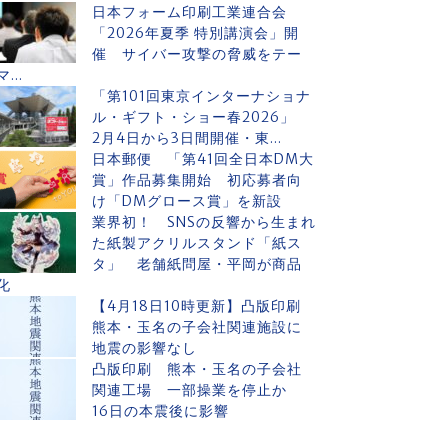
日本フォーム印刷工業連合会
「2026年夏季 特別講演会」開
催 サイバー攻撃の脅威をテー
マ...
「第101回東京インターナショナ
ル・ギフト・ショー春2026」
2月4日から3日間開催・東...
日本郵便 「第41回全日本DM大
賞」作品募集開始 初応募者向
け「DMグロース賞」を新設
業界初！ SNSの反響から生まれ
た紙製アクリルスタンド「紙ス
タ」 老舗紙問屋・平岡が商品
化
【4月18日10時更新】凸版印刷
熊本・玉名の子会社関連施設に
地震の影響なし
凸版印刷 熊本・玉名の子会社
関連工場 一部操業を停止か
16日の本震後に影響