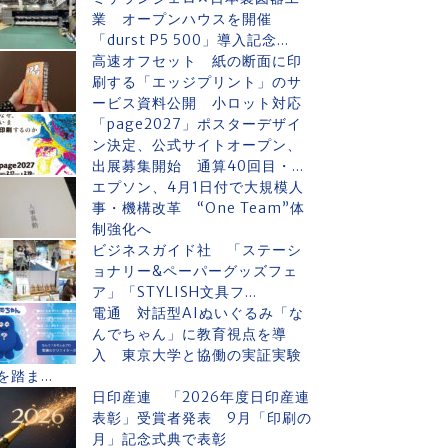
業 オープンハウスを開催
「durst P5 500」導入記念...
高速オフセット 紙の断面に印
刷する「エッジプリント」のサ
ービス資料公開 小ロット対応
「page2027」ポスターデザイ
ン決定、公式サイトオープン、
出展募集開始 通算40回目・...
エプソン、4月1日付で大規模人
事・機構改革 “One Team”体
制強化へ
ビジネスガイド社 「ステーシ
ョナリー&ペーパーグッズフェ
ア」「STYLISH文具フ...
電通 対話型AIぬいぐるみ「な
んでちゃん」に教育視点を導
入 東京大学と協働の実証実験
を踏ま...
日印産連 「2026年度日印産連
表彰」受賞者発表 9月「印刷の
月」記念式典で表彰