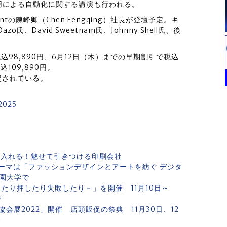
活用による自動化に関する講演も行われる。
rintの陳峰卿（Chen Fengqing）社長が登壇予定。キ
氏、David Sweetnam氏、Johnny Shell氏、後
込98,890円、6月12日（木）までの早期割引で税込
込109,890円。
定されている。
025
！入れる！魅せて引きつける印刷会社
ーマは「ファッションデザインとアートを紡ぐ デジタ
学園大学で
ったり押したり失敗したり－」を開催 11月10日～
で
展2022」開催 店頭販促の祭典 11月30日、12
で