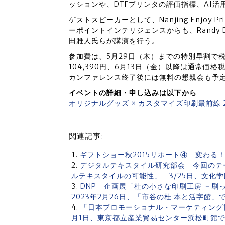
ッションや、DTFプリンタの評価指標、AI
ゲストスピーカーとして、Nanjing Enjoy P
ーポイントインテリジェンスからも、Randy Dazo
田雅人氏らが講演を行う。
参加費は、5月29日（木）までの特別早割で税
104,390円、6月13日（金）以降は通常価格税
カンファレンス終了後には無料の懇親会も予
イベントの詳細・申し込みは以下から
オリジナルグッズ × カスタマイズ印刷最前線 2
関連記事:
ギフトショー秋2015リポート④ 変わる
デジタルテキスタイル研究部会 今回のテ
ルテキスタイルの可能性」 3/25日、文化
DNP 企画展「杜の小さな印刷工房 －刷
2023年2月26日、「市谷の杜 本と活字館」
「日本プロモーショナル・マーケティング協会
月1日、東京都立産業貿易センター浜松町館