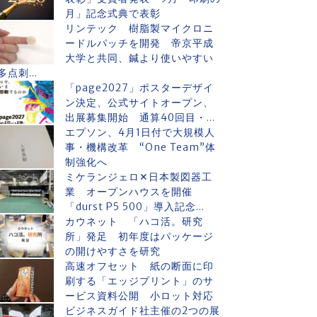
月」記念式典で表彰
リンテック 樹脂製マイクロニ
ードルパッチを開発 帝京平成
大学と共同、鍼より使いやすい
多点刺...
「page2027」ポスターデザイ
ン決定、公式サイトオープン、
出展募集開始 通算40回目・...
エプソン、4月1日付で大規模人
事・機構改革 “One Team”体
制強化へ
ミケランジェロ✕日本製図器工
業 オープンハウスを開催
「durst P5 500」導入記念...
カウネット 「ハコ活。研究
所」発足 初年度はパッケージ
の開けやすさを研究
高速オフセット 紙の断面に印
刷する「エッジプリント」のサ
ービス資料公開 小ロット対応
ビジネスガイド社主催の2つの展