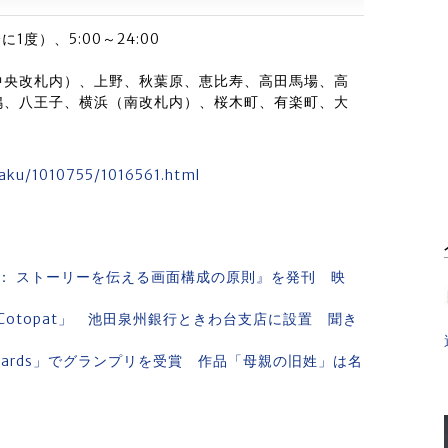
に1度）、5:00～24:00
中央改札内）、上野、秋葉原、恵比寿、高田馬場、高
鴨、八王子、横浜（南改札内）、桜木町、有楽町、大
isaku/1010755/1016561.html
tory： ストーリーを伝える画面構成の原則』を発刊 映
otopat」 池田泉州銀行ときわ台支店に設置 聞き
awards」でグランプリを受賞 作品「母親の旧姓」は名