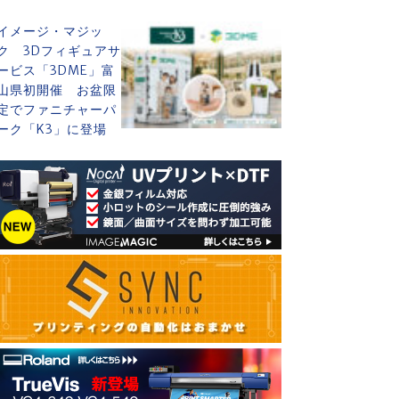
イメージ・マジッ
ク 3Dフィギュアサ
ービス「3DME」富
山県初開催 お盆限
定でファニチャーパ
ーク「K3」に登場