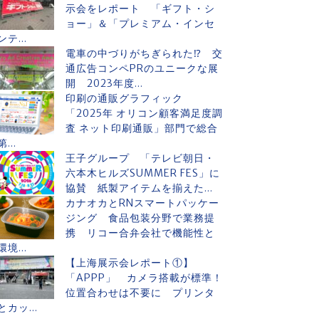
示会をレポート 「ギフト・シ
ョー」＆「プレミアム・インセ
ンテ...
電車の中づりがちぎられた⁉ 交
通広告コンペPRのユニークな展
開 2023年度...
印刷の通販グラフィック
「2025年 オリコン顧客満足度調
査 ネット印刷通販」部門で総合
第...
王子グループ 「テレビ朝日・
六本木ヒルズSUMMER FES」に
協賛 紙製アイテムを揃えた...
カナオカとRNスマートパッケー
ジング 食品包装分野で業務提
携 リコー合弁会社で機能性と
環境...
【上海展示会レポート①】
「APPP」 カメラ搭載が標準！
位置合わせは不要に プリンタ
とカッ...