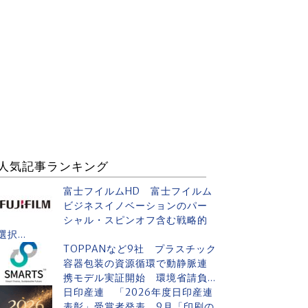
人気記事ランキング
富士フイルムHD 富士フイルム
ビジネスイノベーションのパー
シャル・スピンオフ含む戦略的
選択...
TOPPANなど9社 プラスチック
容器包装の資源循環で動静脈連
携モデル実証開始 環境省請負...
日印産連 「2026年度日印産連
表彰」受賞者発表 9月「印刷の