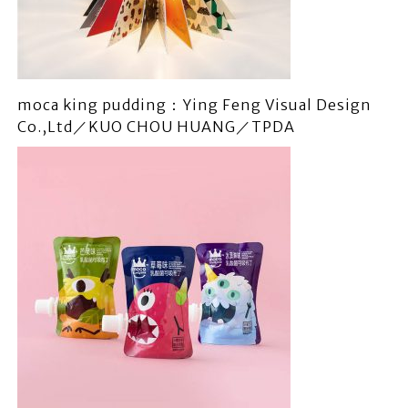
moca king pudding：Ying Feng Visual Design
Co.,Ltd／KUO CHOU HUANG／TPDA