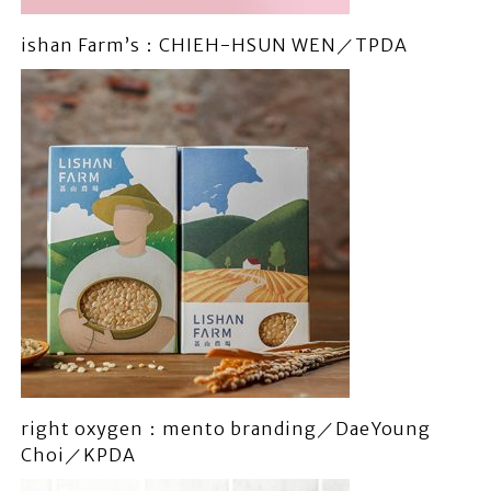
ishan Farm’s：CHIEH-HSUN WEN／TPDA
right oxygen：mento branding／DaeYoung
Choi／KPDA