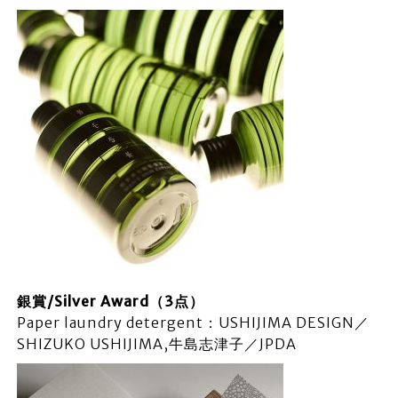
銀賞/Silver Award（3点）
Paper laundry detergent：USHIJIMA DESIGN／
SHIZUKO USHIJIMA,牛島志津子／JPDA