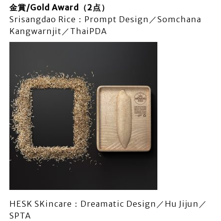
金賞/Gold Award（2点）
Srisangdao Rice：Prompt Design／Somchana
Kangwarnjit／ThaiPDA
HESK SKincare：Dreamatic Design／Hu Jijun／
SPTA