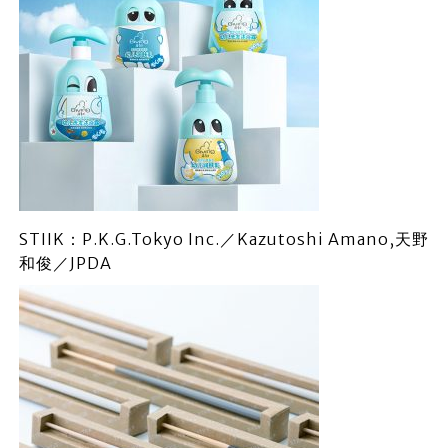
STIIK：P.K.G.Tokyo Inc.／Kazutoshi Amano,天野
和俊／JPDA