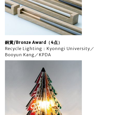
銅賞/Bronze Award（4点）
Recycle Lighting：Kyonngi University／
Booyun Kang／KPDA