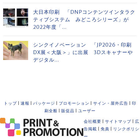
大日本印刷 「DNPコンテンツインタラク
ティブシステム みどころシリーズ」が
2022年度「...
シンクイノベーション 「JP2026・印刷
DX展＜大阪＞」に出展 3Dスキャナーや
デジタル...
トップ
|
速報
|
パッケージ
|
プロモーション
|
サイン・屋外広告
|
印
刷全般
|
販促品
|
ユーザー
会社概要
|
サイトマップ
|
広
告掲載
|
免責
|
リンクポリシ
ー