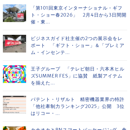
「第101回東京インターナショナル・ギフ
ト・ショー春2026」 2月4日から3日間開
催・東...
ビジネスガイド社主催の2つの展示会をレ
ポート 「ギフト・ショー」＆「プレミア
ム・インセンテ...
王子グループ 「テレビ朝日・六本木ヒル
ズSUMMER FES」に協賛 紙製アイテム
を揃えた...
パテント・リザルト 精密機器業界の特許
「他社牽制力ランキング2025」公開 3位
はリコー・...
カナオカとRNスマートパッケージング 食