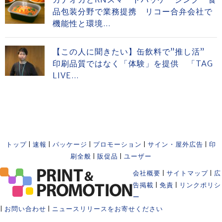
品包装分野で業務提携 リコー合弁会社で
機能性と環境...
【この人に聞きたい】缶飲料で”推し活”
印刷品質ではなく「体験」を提供 「TAG
LIVE...
トップ
|
速報
|
パッケージ
|
プロモーション
|
サイン・屋外広告
|
印
刷全般
|
販促品
|
ユーザー
会社概要
|
サイトマップ
|
広
告掲載
|
免責
|
リンクポリシ
ー
|
お問い合わせ
|
ニュースリリースをお寄せください