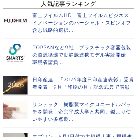
人気記事ランキング
富士フイルムHD 富士フイルムビジネス
イノベーションのパーシャル・スピンオフ
含む戦略的選択...
TOPPANなど9社 プラスチック容器包装
の資源循環で動静脈連携モデル実証開始
環境省請負...
日印産連 「2026年度日印産連表彰」受賞
者発表 9月「印刷の月」記念式典で表彰
リンテック 樹脂製マイクロニードルパッ
チを開発 帝京平成大学と共同、鍼より使
いやすい多点刺...
エプソン、4月1日付で大規模人事・機構改