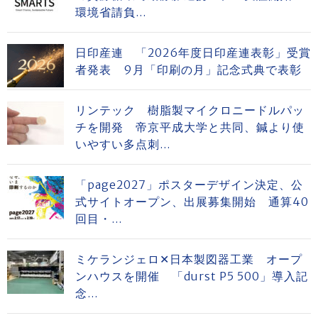
環境省請負...
日印産連 「2026年度日印産連表彰」受賞
者発表 9月「印刷の月」記念式典で表彰
リンテック 樹脂製マイクロニードルパッ
チを開発 帝京平成大学と共同、鍼より使
いやすい多点刺...
「page2027」ポスターデザイン決定、公
式サイトオープン、出展募集開始 通算40
回目・...
ミケランジェロ✕日本製図器工業 オープ
ンハウスを開催 「durst P5 500」導入記
念...