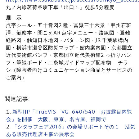
丸ノ内線茗荷谷駅下車「出口１」徒歩5分程度
展 示
点字シール・五十音図2 種・冨嶽三十六景「甲州石班
澤」触察本・聞こえAR 点字メニュー・路線図・避難
経路図・触知日本地図・パターン図・JR 千葉駅構内
図・横浜市瀬谷区防災マップ・館内案内図・京都国立
近代美術館パンフ・京都国立近代美術館2 っ折りパン
フ・筆談ボード・二条城ガイドマップ配布物 チラ
シ（障害者向けコミュニケーション商品とサービスの
ご案内）
関連記事:
新型IJP「TrueVIS VG-640/540 お披露目内覧
会」を開催 大阪、東京、名古屋、福岡で
「シタラフェア2016」の会場リポートその１ 活気
ある販売代理店主催の展示会