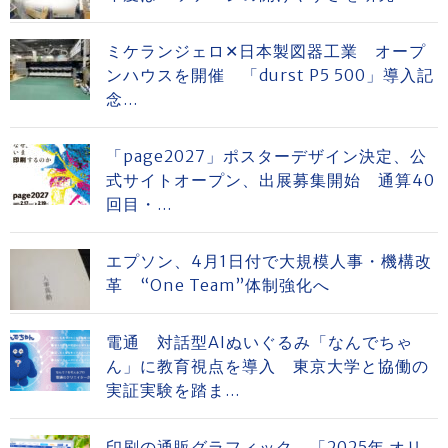
ミケランジェロ✕日本製図器工業 オープ
ンハウスを開催 「durst P5 500」導入記
念...
「page2027」ポスターデザイン決定、公
式サイトオープン、出展募集開始 通算40
回目・...
エプソン、4月1日付で大規模人事・機構改
革 “One Team”体制強化へ
電通 対話型AIぬいぐるみ「なんでちゃ
ん」に教育視点を導入 東京大学と協働の
実証実験を踏ま...
印刷の通販グラフィック 「2025年 オリ